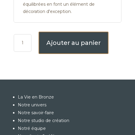
équilibrées en font un élément de
décoration d'exception.
QUANTITÉ
Ajouter au panier
DE
LE
CHESLÉ
La Vie en Bronze
Notre univers
Notre savoir-faire
Notre studio de création
Notré équipe