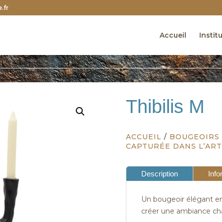
.fr
Accueil
Instit
Thibilis M
ACCUEIL
/
BOUGEOIRS 
CAPTURÉE DANS L’ART
Description
Info
Un bougeoir élégant en
créer une ambiance cha