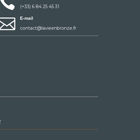

(+33) 6 84 25 45 31

E-mail
contact@lavieenbronze.fr
2