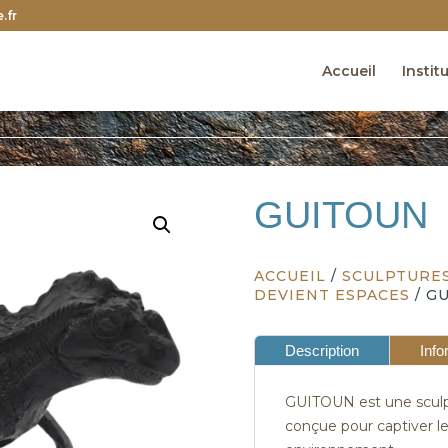
.fr
Accueil
Instit
GUITOUN
ACCUEIL
/
SCULPTURES
DEVIENT ESPACES
/ G
Description
Info
GUITOUN est une sculptu
conçue pour captiver le