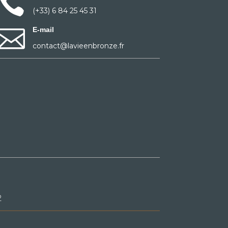

(+33) 6 84 25 45 31

E-mail
contact@lavieenbronze.fr
2