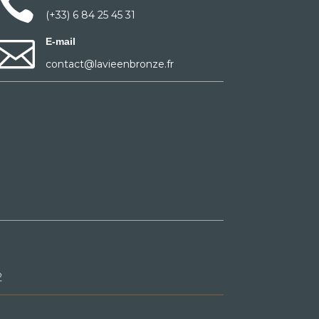

(+33) 6 84 25 45 31

E-mail
contact@lavieenbronze.fr
2