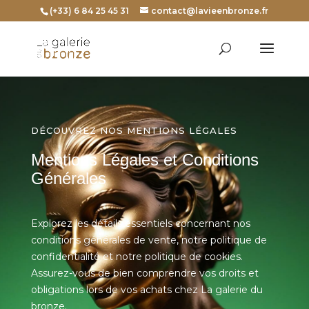
(+33) 6 84 25 45 31
contact@lavieenbronze.fr
DÉCOUVREZ NOS MENTIONS LÉGALES
Mentions Légales et Conditions
Générales
Explorez les détails essentiels concernant nos
conditions générales de vente, notre politique de
confidentialité et notre politique de cookies.
Assurez-vous de bien comprendre vos droits et
obligations lors de vos achats chez La galerie du
bronze.