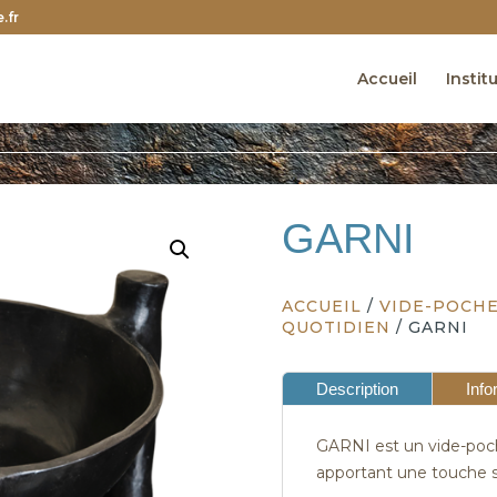
.fr
Accueil
Instit
GARNI
ACCUEIL
/
VIDE-POCHE
QUOTIDIEN
/ GARNI
Description
Info
GARNI est un vide-poche
apportant une touche su