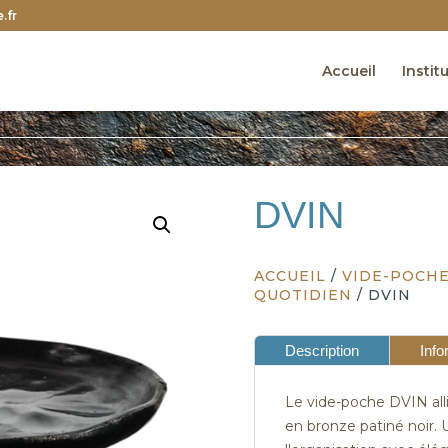
.fr
Accueil
Instit
DVIN
ACCUEIL
/
VIDE-POCHE
QUOTIDIEN
/ DVIN
Description
Info
Le vide-poche DVIN alli
en bronze patiné noir. U