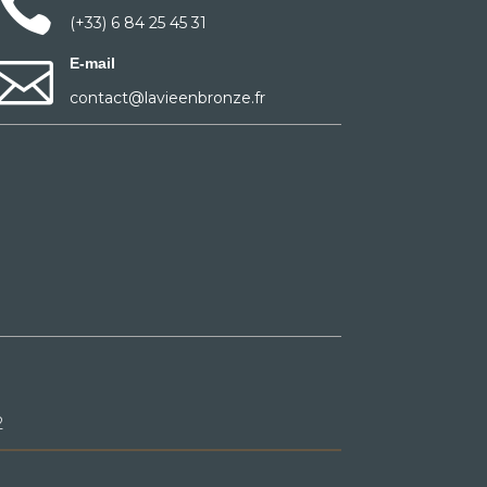

(+33) 6 84 25 45 31

E-mail
contact@lavieenbronze.fr
2